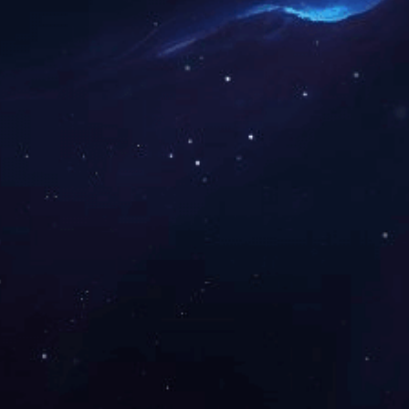
扫一扫关注我们
联系方式
服务热线：
4
00-8888-417
公司
网址：
www.fjtiegen.com
地址：福建省福州市仓山区建新镇台屿路198号华威商贸中心一期7
底部导航
网站首页
产品中心
新闻中心
工程案例
关于我们
铁根防水系列
荣誉资质