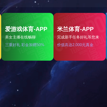
庆节快乐~
下一条:
乐鱼在线官网平台·(中国)官方网站祝您2024中秋节快乐~