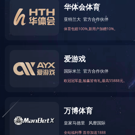
关于我们
公司简介
企业文化
企业荣誉
发展历程
销售网络
荣誉资质
乐鱼在线官网平台·(中国)官方网站
当前位置
：
首页
>
信息动态
> 公司动态
返回
新闻导航
公司动态
行业动态
最新资讯
全国服务热线
400-8888-888