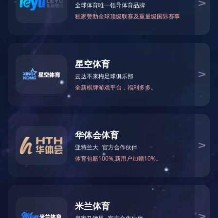
最新资讯
工程案例
关于我们
公司简介
企业文化
企业荣誉
发展历程
销售网络
荣誉资质
乐鱼在线官网平台·(中国)官方网站
当前位置
：
首页
>
信息动态
> 公司动态
返回
新闻导航
公司动态
行业动态
最新资讯
全国服务热线
400-8888-888