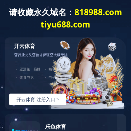
您好，欢迎光临福州铁根建材有限公司官方网站！
防水，防裂，防脱落基材的研发、制造与
销售
全国服务热线：
400-8888-417
首页
铁根系列
防水
防脱落
防开裂
乐鱼在线官网平台·(中国)官方网站
防水
防脱落
防开裂
新闻中心
公司动态
行业动态