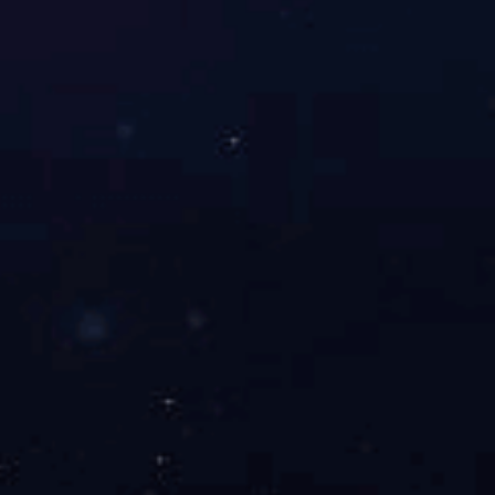
联系方式
服务热线：
4
00-8888-417
公司
网址：
www.fjtiegen.com
地址：福建省福州市仓山区建新镇台屿路198号华威商贸中心一
办公
期7#楼8层17商务
底部导航
网站首页
产品中心
新闻中心
工程案例
关于我们
铁根防水系列
荣誉资质
乐鱼在线官网平台·(中国)官方网站
+
微信号：
WANGYUNHUA