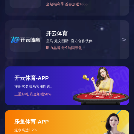
封闭缝隙，防止水、空气、灰尘等物质的渗透和泄漏，
提高建筑物的密封性能。
2. 防水：封固胶具有的防水性能，可以用于防水处
理，如浴室、厨房、卫生间等湿区的防水处理。它可以
填补瓷砖、地板、墙壁等之间的缝隙，防止水分渗透，
防止漏水和潮湿问题。
3. 隔音：封固胶可以用于隔音处理，减少噪音的传
递。它可以填充建筑物内外的缝隙，减少声音的传递，
提高室内的舒适性。