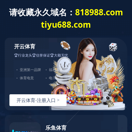
您好，欢迎光临福州铁根建材有限公司官方网站！
防水，防裂，防脱落基材的研发、制造与
销售
全国服务热线：
400-8888-417
首页
铁根系列
防水
防脱落
防开裂
乐鱼在线官网平台·(中国)官方网站
防水
防脱落
防开裂
新闻中心
公司动态
行业动态